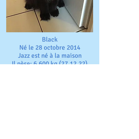
Black
Né le 28 octobre 2014
Jazz est né à la maison
Il pèse: 6,600 kg (27.12.22)
Jazz est le dernier bébé de Dinka.
Il était le seul chaton et j'ai décidé de
le garder. Sa grande copine de jeu est
Iowa from Mountain of Love.
Il a un caractère bien trempé. Je ne
peux pas trop le caresser pour
l'instant mais je l'apprivoise de jour
en jour.